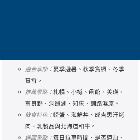
北海道幅員廣大，景點之間距離較長，參加
旅行團能減少自駕與搬運行李的負擔。夏季
適合薰衣草、美瑛丘陵與避暑；秋季可欣賞
層林轉色；冬季則有流冰、雪祭、冰瀑與雪
國溫泉。
夏季避暑、秋季賞楓、冬季
適合季節：
賞雪。
札幌、小樽、函館、美瑛、
推薦景點：
富良野、洞爺湖、知床、釧路濕原。
螃蟹、海鮮丼、成吉思汗烤
飲食特色：
肉、乳製品與北海道和牛。
每日拉車時間、是否連泊、
選團重點：