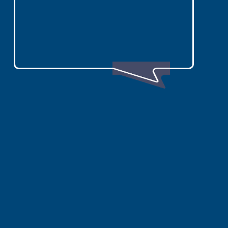
份、天數與住宿需求，歡迎立即
加
Line
，由旅遊顧問協助篩選行
程。
Line
日本跟團旅遊選擇指南目錄
日本跟團適合哪些人？
日本跟團與自由行比較
日本各地區怎麼選？