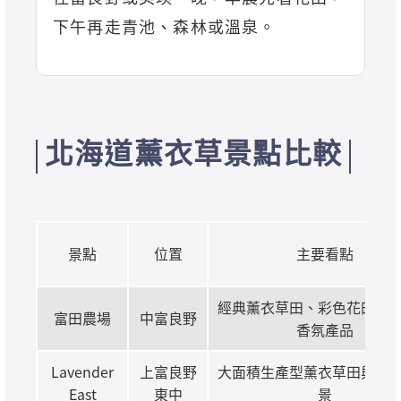
下午再走青池、森林或溫泉。
北海道薰衣草景點比較
景點
位置
主要看點
經典薰衣草田、彩色花田、
富田農場
中富良野
香氛產品
Lavender
上富良野
大面積生產型薰衣草田與十
East
東中
景