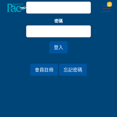
0
密碼
登入
會員註冊
忘記密碼