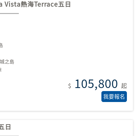
ista熱海Terrace五日
島
城之島
幸
105,800
$
起
五日