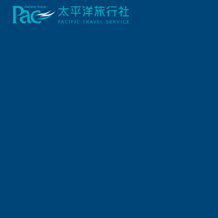
敬愛的太平洋旅行社貴賓
太平洋旅行社票券網路商店會
所有使用會員服務的使用者
務的提供者以及所有使用者
平洋旅行社所提供的會員服
一、會員服務
本公司完成並確認會員申請
司保留隨時新增、減少或變