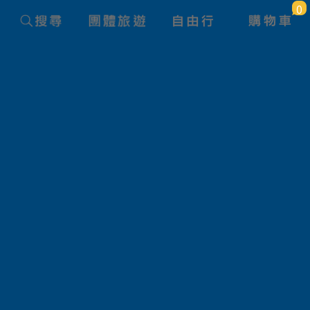
0
太平洋旅行社會員服務使用條款
，您好，
員服務(以下稱會員服務)係由「太平洋旅行社股份有限公司」(
(以下稱會員)，都應該詳細閱讀下列約定條款，這些約定條款訂
的利益，並構成使用者與會員服務提供者之間的契約，使用者完
務時，就視為已知悉、並完全同意本使用條款的所有約定：
後，將依本系統當時所建置的服務頻道、項目、內容、狀態及功
更各該服務頻道、項目、內容及功能之全部或一部之權利，且不