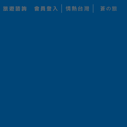
以下稱本公司)所建置提供，
立的目的，是為了保護會員服
成註冊手續、或開始使用太
能，對會員提供服務；本公
另行個別通知。