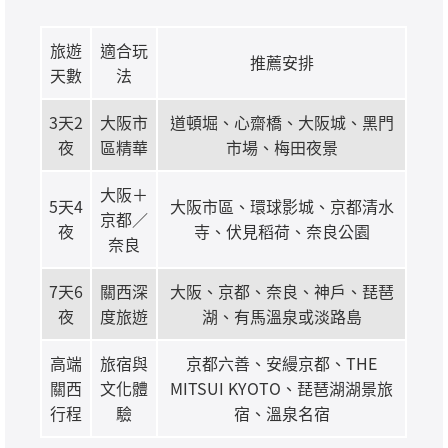
旅遊
適合玩
推薦安排
天數
法
3天2
大阪市
道頓堀、心齋橋、大阪城、黑門
夜
區精華
市場、梅田夜景
大阪＋
5天4
大阪市區、環球影城、京都清水
京都／
夜
寺、伏見稻荷、奈良公園
奈良
7天6
關西深
大阪、京都、奈良、神戶、琵琶
夜
度旅遊
湖、有馬溫泉或淡路島
高端
旅宿與
京都六善、安縵京都、THE
關西
文化體
MITSUI KYOTO、琵琶湖湖景旅
行程
驗
宿、溫泉名宿