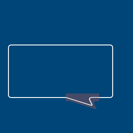
團差異，以及太平洋旅行社精選大阪京都旅
行團
，幫助您找到最適合自己的關西旅遊
方式。
大阪京都旅遊，歡迎立即加
Lin
e
與我們聯繫。
Line