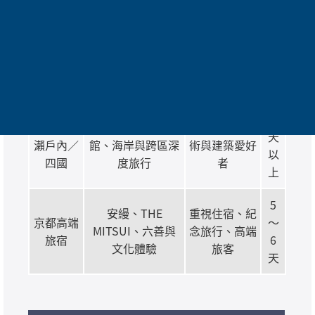
球影城
與城市行程
動漫遊戲迷
天
5
海景、建築、花
淡路島＋
家族、夫妻、
～
園、溫泉與親子體
神戶
深度旅遊者
6
驗
天
7
淡路島＋
島嶼、藝術、美術
二訪以上、藝
天
瀨戶內／
館、海岸與跨區深
術與建築愛好
以
四國
度旅行
者
上
5
安縵、THE
重視住宿、紀
京都高端
～
MITSUI、六善與
念旅行、高端
旅宿
6
文化體驗
旅客
天