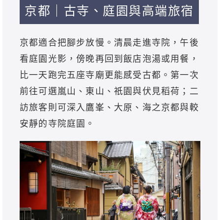
京都｜古寺、庭園與高端旅宿
京都適合把腳步放慢。清晨走進寺院，午後
看庭園光影，傍晚再回到飯店泡湯或用餐，
比一天跑完五座寺廟更能感受古都。第一次
前往可選嵐山、東山、祇園與伏見稻荷；二
訪旅客則可深入鷹峯、大原、海之京都與較
安靜的寺院庭園。