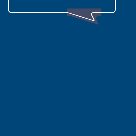
Line
日本關西深度旅遊攻略目錄
關西旅遊快速看
大阪深度旅遊和一般自由行有什麼不
同？
關西旅遊適合哪些人？
京都、大阪、奈良、滋賀與淡路島怎麼