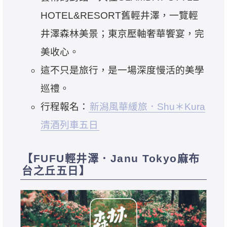
HOTEL&RESORT舊輕井澤，一覽輕
井澤森林美景；東京壓軸奢華饗宴，完
美收心。
這不只是旅行，是一場深度慢活的美學
巡禮。
行程報名：
新潟風華緩旅．Shu＊Kura
清酒列車五日
【FUFU輕井澤．Janu Tokyo麻布
台之丘五日】