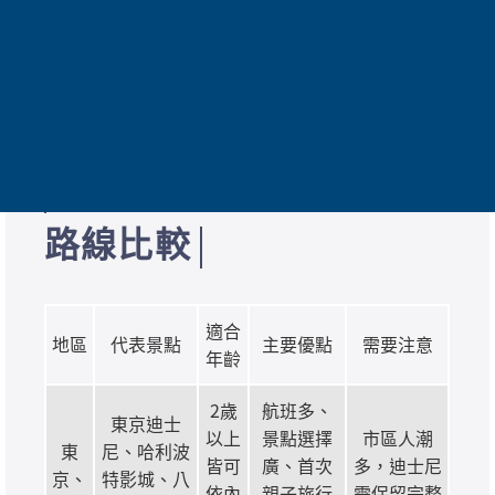
館、夜間燈光秀或自由活動。安排一整天幼
兒設施，效果常像全家一起參加不適合自己
的校外教學。
東京、關西、九州親子
路線比較
適合
地區
代表景點
主要優點
需要注意
年齡
2歲
航班多、
東京迪士
以上
景點選擇
市區人潮
東
尼、哈利波
皆可
廣、首次
多，迪士尼
京、
特影城、八
依內
親子旅行
需保留完整