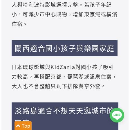
人與哈利波特影城選擇完整。若孩子年紀
小，可減少市中心購物，增加東京灣或橫濱
住宿。
關西適合國小孩子與樂園家庭
日本環球影城與KidZania對國小孩子吸引
力較高，再搭配京都、琵琶湖或溫泉住宿，
大人也不會整趟只剩下排隊與拿外套。
淡路島適合不想天天逛城市的
家庭
Top