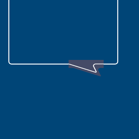
想知道哪條行程適合2歲幼兒、
國小孩子或三代同行？提供孩子
年齡、出發月份、同行人數與想
去的樂園，歡迎立即加
Line
，由
旅遊顧問協助篩選。
Line
日本親子旅遊選團指南
日本親子旅遊快速答案