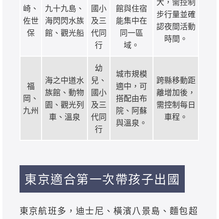
大，需控制
崎、
九十九島、
國小
館與住宿
步行量並確
佐世
海閃閃水族
及三
能集中在
認夜間活動
保
館、觀光船
代同
同一區
時間。
行
域。
幼
城市規模
海之中道水
兒、
跨縣移動距
福
適中，可
族館、動物
國小
離增加後，
岡、
搭配由布
園、觀光列
及三
需控制每日
九州
院、阿蘇
車、溫泉
代同
車程。
與溫泉。
行
東京適合第一次帶孩子出國
東京航班多，迪士尼、橫濱八景島、麵包超