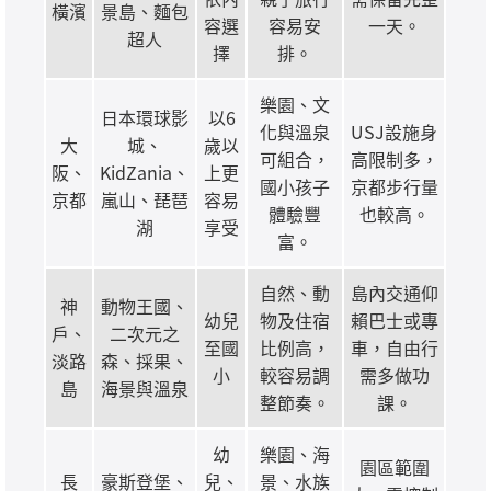
橫濱
景島、麵包
容選
容易安
一天。
超人
擇
排。
樂園、文
日本環球影
以6
化與溫泉
USJ設施身
大
城、
歲以
可組合，
高限制多，
阪、
KidZania、
上更
國小孩子
京都步行量
京都
嵐山、琵琶
容易
體驗豐
也較高。
湖
享受
富。
自然、動
島內交通仰
神
動物王國、
幼兒
物及住宿
賴巴士或專
戶、
二次元之
至國
比例高，
車，自由行
淡路
森、採果、
小
較容易調
需多做功
島
海景與溫泉
整節奏。
課。
幼
樂園、海
園區範圍
長
豪斯登堡、
兒、
景、水族