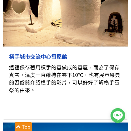
橫手城市交流中心雪屋館
這裡保存著用橫手的雪做成的雪屋，而為了保存
真雪，溫度一直維持在零下10℃，也有展示祭典
的習俗與介紹橫手的影片，可以好好了解橫手雪
祭的由來。
Top