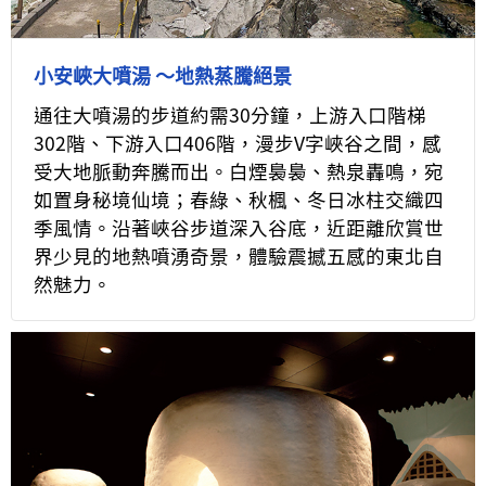
小安峽大噴湯 ～地熱蒸騰絕景
通往大噴湯的步道約需30分鐘，上游入口階梯
302階、下游入口406階，漫步V字峽谷之間，感
受大地脈動奔騰而出。白煙裊裊、熱泉轟鳴，宛
如置身秘境仙境；春綠、秋楓、冬日冰柱交織四
季風情。沿著峽谷步道深入谷底，近距離欣賞世
界少見的地熱噴湧奇景，體驗震撼五感的東北自
然魅力。