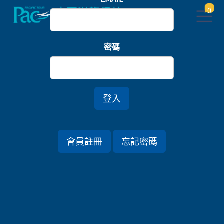
0
首頁
東北
密碼
雪見銀山溫泉．森吉山樹冰．男鹿山人oga七日
登入
行程資訊
會員註冊
忘記密碼
出發日期
2027/01/08 (五) 7天
旅遊國家
日本