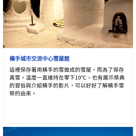
橫手城市交流中心雪屋館
這裡保存著用橫手的雪做成的雪屋，而為了保存
真雪，溫度一直維持在零下10℃，也有展示祭典
的習俗與介紹橫手的影片，可以好好了解橫手雪
祭的由來。