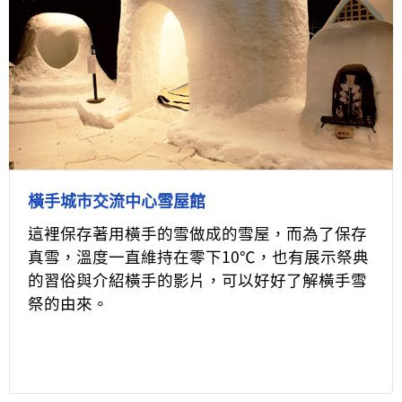
橫手城市交流中心雪屋館
這裡保存著用橫手的雪做成的雪屋，而為了保存
真雪，溫度一直維持在零下10℃，也有展示祭典
的習俗與介紹橫手的影片，可以好好了解橫手雪
祭的由來。