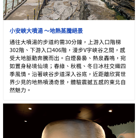
小安峽大噴湯 ～地熱蒸騰絕景
通往大噴湯的步道約需30分鐘，上游入口階梯
302階、下游入口406階，漫步V字峽谷之間，感
受大地脈動奔騰而出。白煙裊裊、熱泉轟鳴，宛
如置身秘境仙境；春綠、秋楓、冬日冰柱交織四
季風情。沿著峽谷步道深入谷底，近距離欣賞世
界少見的地熱噴湧奇景，體驗震撼五感的東北自
然魅力。