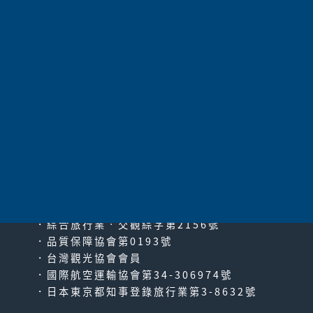
我已詳讀並同意
「
太平洋旅行社個資保護聲明
」
太平洋旅行社股份有限公司
since2000
PACIFIC TRAVEL SERVICE
．綜合旅行業‧交觀綜字第2156號
．品質保障協會第0193號
．台灣觀光協會會員
．國際航空運輸協會第34-306974號
．日本東京都知事登錄旅行業第3-8632號