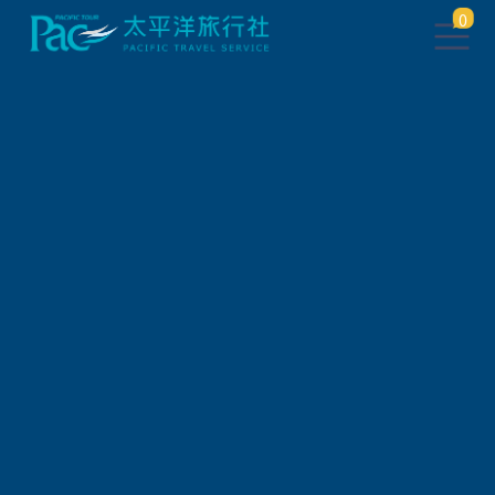
0
此行程已下架，將於 5 秒後 轉
跳到 相關行程
請稍待系統將自動轉頁，或
請
點此繼續