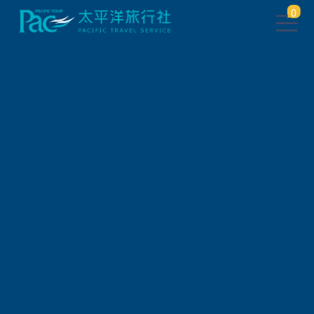
0
此行程已下架，將於 5 秒後 轉
跳到 相關行程
請稍待系統將自動轉頁，或
請
點此繼續