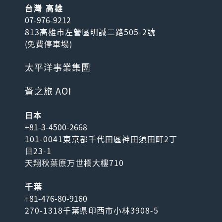
台灣 高雄
07-976-9212
813高雄市左營區明誠二路505-2號
(
免費停車場
)
太平洋事業集團
蒼之旅 AOI
日本
+81-3-4500-2668
101-0041東京都千代田區神田須田町2丁
目23-1
天翔秋葉原万世橋大樓710
千葉
+81-476-80-9160
270-1318千葉県印西市小林3908-5