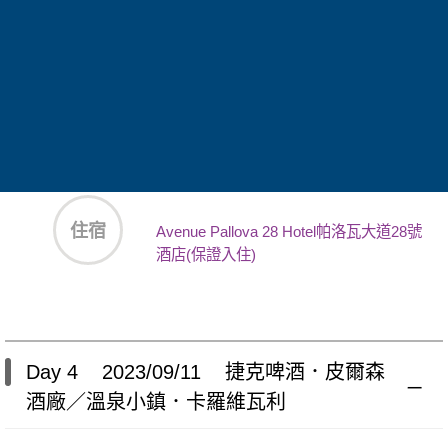
晚餐
義式風味料理
住宿
Avenue Pallova 28 Hotel帕洛瓦大道28號
酒店(保證入住)
Day 4 2023/09/11 捷克啤酒．皮爾森
酒廠／溫泉小鎮．卡羅維瓦利