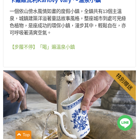
卡羅維瓦利Karlovy Vary ～溫泉小鎮
一個依山傍水風情如畫的度假小鎮，全鎮共有13個主溫
泉，城鎮建築洋溢著童話故事風格，整座城市到處可見綠
色植物，是座成功的環保小鎮，漫步其中，輕鬆自在，亦
可呼吸著清爽空氣。
【步履不停】「喝」遍溫泉小鎮
特別贈送
Top