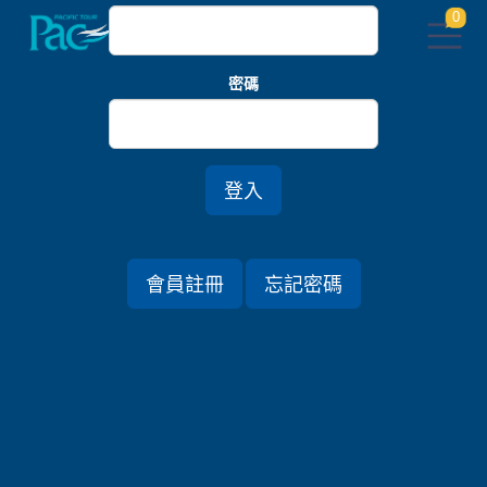
0
密碼
首頁
奧地利/捷克
【四人成行】奧捷．醉金布拉格維也納．庫倫洛夫雙
世界遺產10日
登入
行程資訊
會員註冊
忘記密碼
出發日期
2023/09/08 (五) 10天
旅遊國家
奧地利 / 捷克