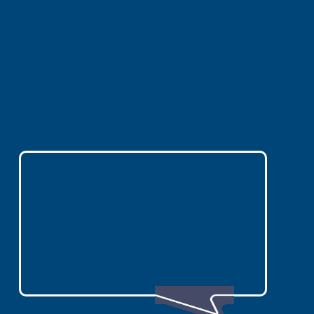
太擠」、「第一次參加該選哪個祭典」。這
篇整理日本三大祭典、2026 與 2027 日本
祭典月份、傳統祭典、雪祭、花火大會、藝
術祭與跟團旅遊建議，幫助您更快找到適合
自己的
日本祭典旅遊
行程。
想安排日本祭典旅遊，歡迎立即
加入
Line
，由專人協助您確認
祭典日期、行程與住宿安排。
Line