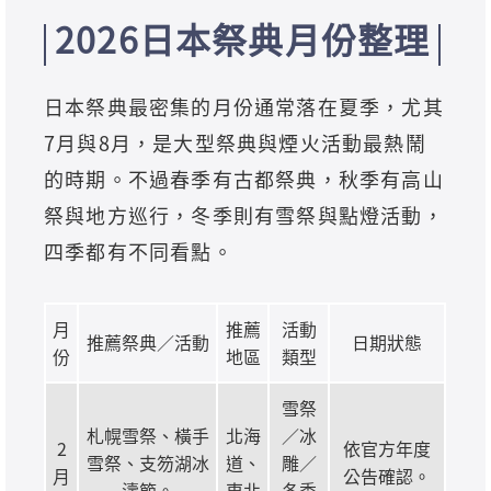
2026日本祭典月份整理
日本祭典最密集的月份通常落在夏季，尤其
7月與8月，是大型祭典與煙火活動最熱鬧
的時期。不過春季有古都祭典，秋季有高山
祭與地方巡行，冬季則有雪祭與點燈活動，
四季都有不同看點。
月
推薦
活動
推薦祭典／活動
日期狀態
份
地區
類型
雪祭
札幌雪祭、橫手
北海
／冰
2
依官方年度
雪祭、支笏湖冰
道、
雕／
月
公告確認。
濤節。
東北
冬季