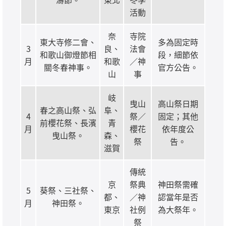
活動
奈
寺院
東大寺修二會、
多為固定時
3
良、
法會
和歌山御燈節相
段，細節依
月
和歌
／神
關冬春神事。
官方公告。
山
事
岐
曳山
高山祭日期
春之高山祭、弘
阜、
4
祭／
固定；其他
前櫻花祭、長濱
青
月
櫻花
依年度公
曳山祭。
森、
祭
告。
滋賀
傳統
京
祭典
神田祭需確
5
葵祭、三社祭、
都、
／神
認當年是否
月
神田祭。
東京
社例
為大祭年。
祭