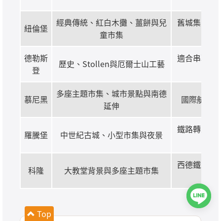
經典傳統、紅白木攤、薑餅與兒
舊城集中，
紐倫堡
童市集
核
德勒斯
適合串聯柏
歷史、Stollen與厄爾士山工藝
登
德
多座主題市集、城市景點與南德
慕尼黑
國際航班與
延伸
鐵路轉乘較
羅騰堡
中世紀古城、小型市集與夜景
提
西德鐵路樞
科隆
大教堂背景與多座主題市集
Top