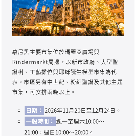
慕尼黑主要市集位於瑪麗亞廣場與
Rindermarkt周邊，以新市政廳、大型聖
誕樹、工藝攤位與耶穌誕生模型市集為代
表。市區另有中世紀、粉紅聖誕及其他主題
市集，可安排兩晚以上。
日期：
2026年11月20日至12月24日。
一般時間：
週一至週六10:00～
21:00，週日10:00～20:00。