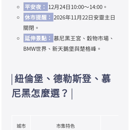
平安夜：
12月24日10:00～14:00。
休市提醒：
2026年11月22日安靈主日
關閉。
延伸景點：
慕尼黑王宮、穀物市場、
BMW世界、新天鵝堡與楚格峰。
紐倫堡、德勒斯登、慕
尼黑怎麼選？
城市
市集特色
交通