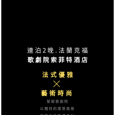
連泊2晚.法蘭克福
歌劇院索菲特酒店
法式優雅
╳
藝術時尚
緊鄰歌劇院
以獨特的建築風格