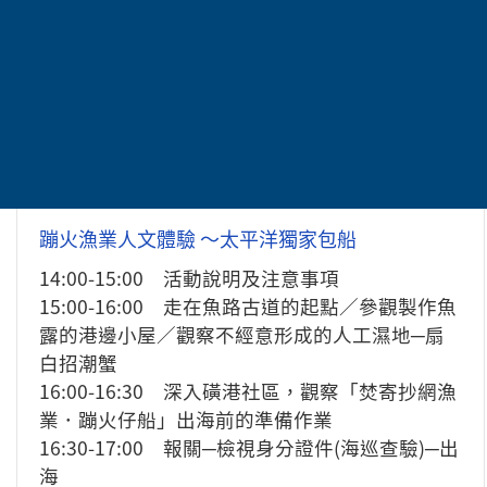
蹦火漁業人文體驗 ～太平洋獨家包船
14:00-15:00 活動說明及注意事項
15:00-16:00 走在魚路古道的起點／參觀製作魚
露的港邊小屋／觀察不經意形成的人工濕地─扇
白招潮蟹
16:00-16:30 深入磺港社區，觀察「焚寄抄網漁
業．蹦火仔船」出海前的準備作業
16:30-17:00 報關─檢視身分證件(海巡查驗)─出
海