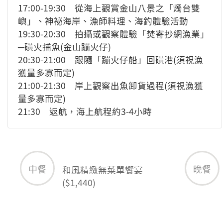
17:00-19:30 從海上觀賞金山八景之「燭台雙
嶼」、神祕海岸、漁師料理、海釣體驗活動
19:30-20:30 拍攝或觀察體驗「焚寄抄網漁業」
─磺火捕魚(金山蹦火仔)
20:30-21:00 跟隨「蹦火仔船」回磺港(須視漁
獲量多寡而定)
21:00-21:30 岸上觀察出魚卸貨過程(須視漁獲
量多寡而定)
21:30 返航，海上航程約3-4小時
中餐
晚餐
和風精緻無菜單饗宴
($1,440)