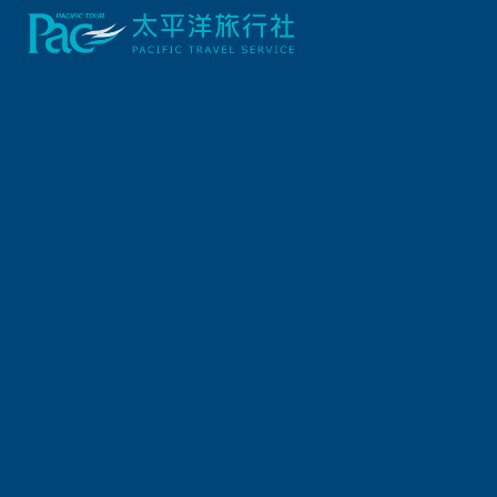
首頁
北部
【獨家包船】金山夏夜蹦火仔．淡蘭古道覓桃源．福隆