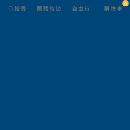
0
單車眺海三日