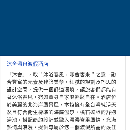
沐舍溫泉渡假酒店
「沐舍」，取＂沐浴春風，寒舍客來＂之意。融
合豐富的元素及建築美學，細膩的規劃及巧思的
設計空間，提供一個舒適環境，讓旅客們都能有
著沐浴春風，宛如置身自家般輕鬆自在。酒店位
於美麗的北海岸風景區，本館擁有全台灣純淨天
然且符合衛生標準的海底溫泉，樸石砌築的舒適
湯池，搭配簡約設計並融入濃濃峇里風情，充滿
熱情與浪漫，提供專屬於您一個渡假所需的最佳