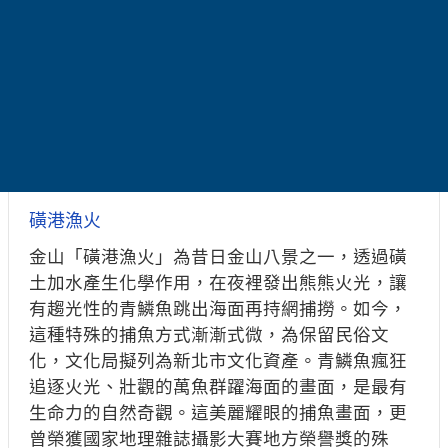
磺港漁火
金山「磺港漁火」為昔日金山八景之一，透過磺
土加水產生化學作用，在夜裡發出熊熊火光，讓
有趨光性的青鱗魚跳出海面再持網捕撈。如今，
這種特殊的捕魚方式漸漸式微，為保留民俗文
化，文化局擬列為新北市文化資產。青鱗魚瘋狂
追逐火光、壯觀的萬魚群躍海面的畫面，是最有
生命力的自然奇觀。這美麗耀眼的捕魚畫面，更
曾榮獲國家地理雜誌攝影大賽地方榮譽獎的殊