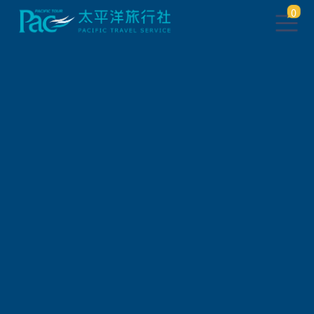
0
此行程已下架，將於 5 秒後 轉
跳到 相關行程
請稍待系統將自動轉頁，或
請
點此繼續