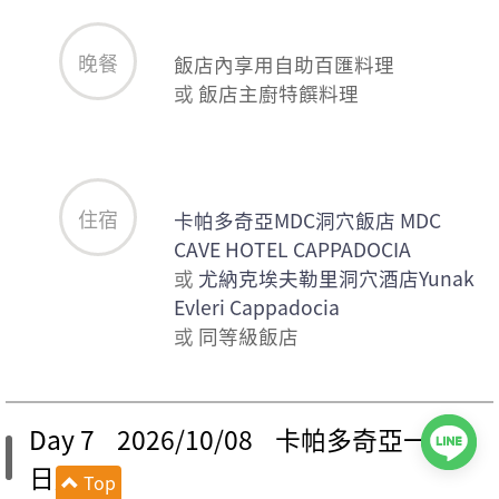
晚餐
飯店內享用自助百匯料理
或
飯店主廚特饌料理
住宿
卡帕多奇亞MDC洞穴飯店 MDC
CAVE HOTEL CAPPADOCIA
或
尤納克埃夫勒里洞穴酒店Yunak
Evleri Cappadocia
或
同等級飯店
Day 7 2026/10/08 卡帕多奇亞一
日遊
Top