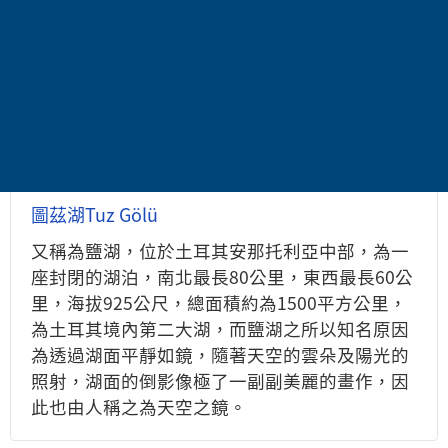
圖茲湖Tuz Gölü
又稱為鹽湖，位於土耳其安那托利亞中部，為一
座封閉的湖泊，南北最長80公里，東西最長60公
里，海拔925公尺，總面積約為1500平方公里，
為土耳其境內第二大湖，而鹽湖之所以知名原因
為透過湖面平靜如鏡，隨著天空的雲朵及陽光的
照射，湖面的倒影像極了一副副美麗的畫作，因
此也由人稱之為天空之鏡。