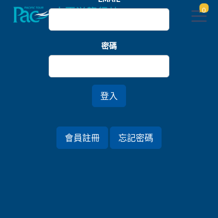
0
首頁
中部北陸
密碼
江戶東海道五十三次．富士山花鳥茶薰．連泊靜岡美
人湯七日
登入
行程資訊
會員註冊
忘記密碼
出發日期
2026/08/22 (六) 7天
旅遊國家