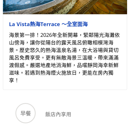
La Vista熱海Terrace ～全室面海
海景第一排！2026年全新開幕，緊鄰陽光海灘依
山傍海，讓你從陽台的露天風呂俯瞰相模灣海
景。歷史悠久的熱海溫泉名湯，在大浴場與貸切
風呂免費享受。更有無敵海景三溫暖，帶來滿滿
渡假感。嚴選地產地消海鮮，品嚐靜岡海幸新鮮
滋味。若遇到熱海煙火施放日，更能在房內獨
享！
早餐
飯店內享用