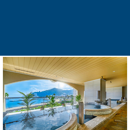
將傳統茶道與茶園搬到船上！箱根蘆之湖「大茶
會」將船艙化身移動茶室，設有畳席茶室與開放
茶店，還有可愛的茶園甲板。特別贈送精緻茶
點，讓您在茶室氛圍品嚐點心，望向富士山與箱
根神社鳥居，原來品茶可以這麼有趣！