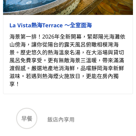
La Vista熱海Terrace ～全室面海
海景第一排！2026年全新開幕，緊鄰陽光海灘依
山傍海，讓你從陽台的露天風呂俯瞰相模灣海
景。歷史悠久的熱海溫泉名湯，在大浴場與貸切
風呂免費享受。更有無敵海景三溫暖，帶來滿滿
渡假感。嚴選地產地消海鮮，品嚐靜岡海幸新鮮
滋味。若遇到熱海煙火施放日，更能在房內獨
享！
早餐
飯店內享用