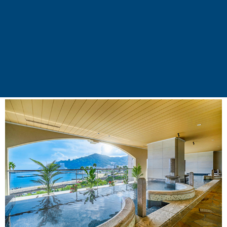
將傳統茶道與茶園搬到船上！箱根蘆之湖「大茶
會」將船艙化身移動茶室，設有畳席茶室與開放
茶店，還有可愛的茶園甲板。特別贈送精緻茶
點，讓您在茶室氛圍品嚐點心，望向富士山與箱
根神社鳥居，原來品茶可以這麼有趣！