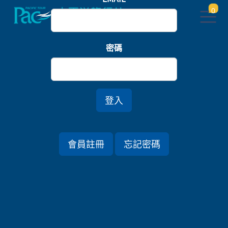
0
首頁
中部北陸
密碼
江戶東海道五十三次．富士山花鳥茶薰．連泊靜岡美
人湯七日
登入
行程資訊
會員註冊
忘記密碼
出發日期
2026/08/16 (日) 7天
旅遊國家