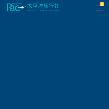
0
此行程已下架，將於 5 秒後 轉
跳到 相關行程
請稍待系統將自動轉頁，或
請
點此繼續