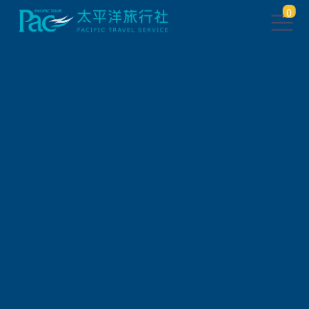
0
此行程已下架，將於 5 秒後 轉
跳到 相關行程
請稍待系統將自動轉頁，或
請
點此繼續