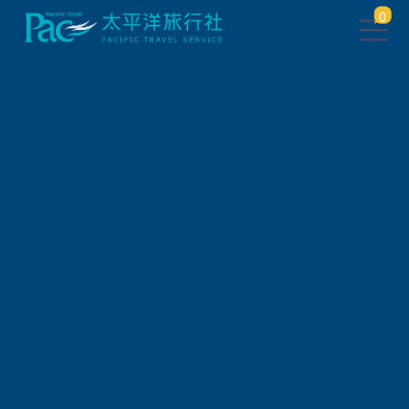
0
此行程已下架，將於 5 秒後 轉
跳到 相關行程
請稍待系統將自動轉頁，或
請
點此繼續