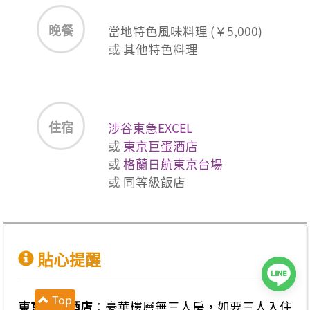
晚餐
當地特色風味料理 (￥5,000)
或
其他特色料理
住宿
涉谷東急EXCEL
或
東京巨蛋酒店
或
格蘭日航東京台場
或
同等級飯店
貼心提醒
Top
東京巨蛋酒店
：豪華樓層無三人房，如要三人入住