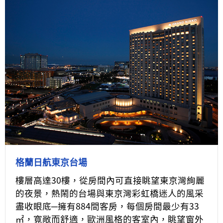
格蘭日航東京台場
樓層高達30樓，從房間內可直接眺望東京灣絢麗
的夜景，熱鬧的台場與東京灣彩虹橋迷人的風采
盡收眼底─擁有884間客房，每個房間最少有33
㎡，寬敞而舒適，歐洲風格的客室內，眺望窗外