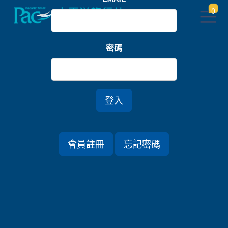
0
首頁
樂園
密碼
山梨果酒香．白樺湖巡禮．歡樂迪士尼五日
登入
行程資訊
會員註冊
忘記密碼
出發日期
2026/09/16 (三) 5天
旅遊國家
日本