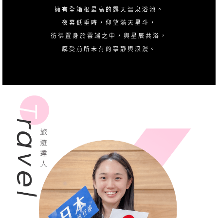
擁有全箱根最高的露天溫泉浴池。
夜幕低垂時，仰望滿天星斗，
彷彿置身於雲端之中，與星辰共浴，
感受前所未有的寧靜與浪漫。