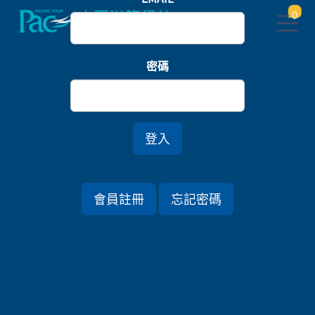
0
首頁
樂園
密碼
橫濱八景島．箱根浪漫富士物語．歡樂迪士尼五日
登入
行程資訊
會員註冊
忘記密碼
出發日期
2026/09/13 (日) 5天
旅遊國家
日本