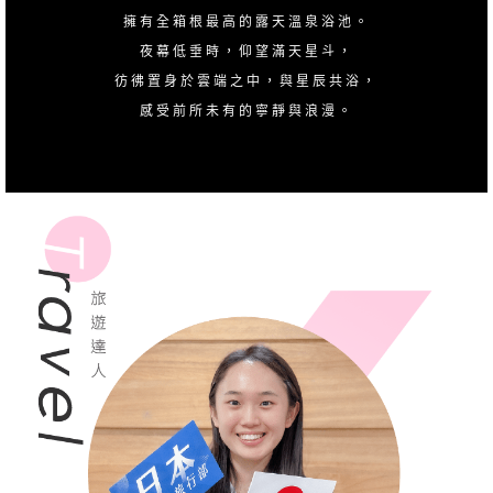
擁有全箱根最高的露天溫泉浴池。
夜幕低垂時，仰望滿天星斗，
彷彿置身於雲端之中，與星辰共浴，
感受前所未有的寧靜與浪漫。