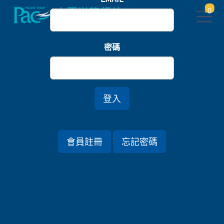
0
首頁
樂園
密碼
橫濱八景島．箱根浪漫富士物語．歡樂迪士尼五日
登入
行程資訊
會員註冊
忘記密碼
出發日期
2026/08/20 (四) 5天
旅遊國家
日本