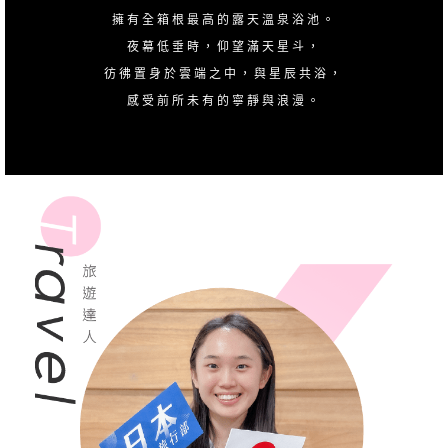
擁有全箱根最高的露天溫泉浴池。
夜幕低垂時，仰望滿天星斗，
彷彿置身於雲端之中，與星辰共浴，
感受前所未有的寧靜與浪漫。