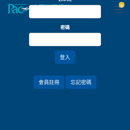
0
首頁
樂園
密碼
橫濱八景島．箱根浪漫富士物語．歡樂迪士尼五日
登入
行程資訊
會員註冊
忘記密碼
出發日期
2026/08/05 (三) 5天
旅遊國家
日本