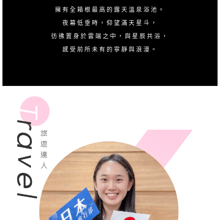
擁有全箱根最高的露天溫泉浴池。
夜幕低垂時，仰望滿天星斗，
彷彿置身於雲端之中，與星辰共浴，
感受前所未有的寧靜與浪漫。