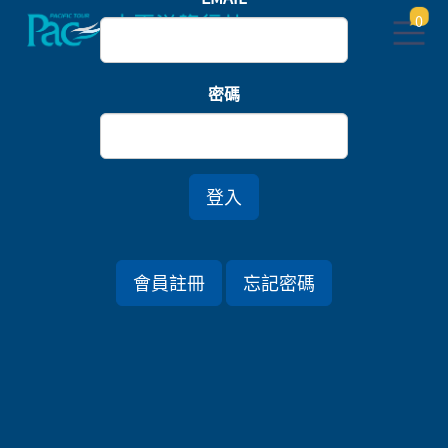
0
首頁
樂園
密碼
橫濱八景島．箱根浪漫富士物語．歡樂迪士尼五日
登入
行程資訊
會員註冊
忘記密碼
出發日期
2026/07/07 (二) 5天
旅遊國家
日本