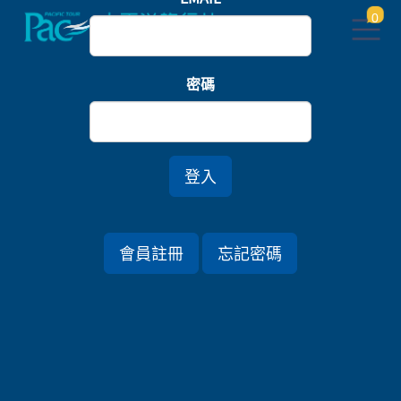
0
首頁
關東
密碼
千葉南房總溫泉之宿・饕餮海幸旬彩賞櫻六日(商務艙)
*清明連假、賞櫻
登入
行程資訊
會員註冊
忘記密碼
出發日期
2025/03/31 (一) 6天
旅遊國家