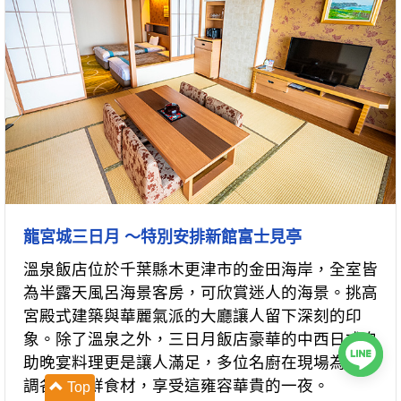
龍宮城三日月 ～特別安排新館富士見亭
溫泉飯店位於千葉縣木更津市的金田海岸，全室皆
為半露天風呂海景客房，可欣賞迷人的海景。挑高
宮殿式建築與華麗氣派的大廳讓人留下深刻的印
象。除了溫泉之外，三日月飯店豪華的中西日式自
助晚宴料理更是讓人滿足，多位名廚在現場為您烹
調各種新鮮食材，享受這雍容華貴的一夜。
Top