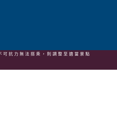
不可抗力無法搭乘，則調整至適當景點