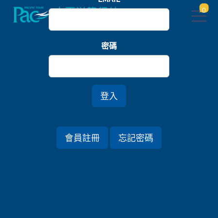
0
首頁
關西/中國四國
密碼
和歌山．伊勢熊野．奈良青丹吉觀光列車七日
*賞櫻
登入
行程資訊
會員註冊
忘記密碼
出發日期
2026/03/30 (一) 7天
旅遊國家