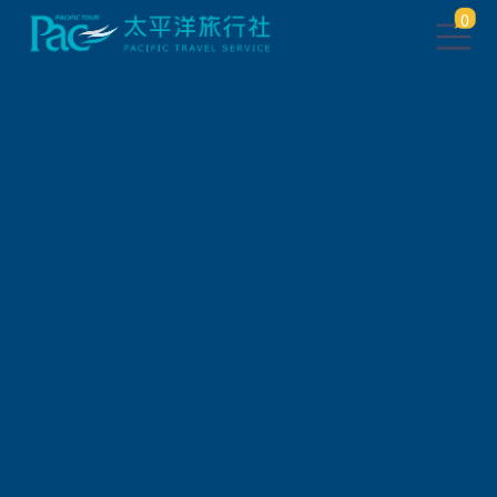
0
此行程已下架，將於 5 秒後 轉
跳到 相關行程
請稍待系統將自動轉頁，或
請
點此繼續