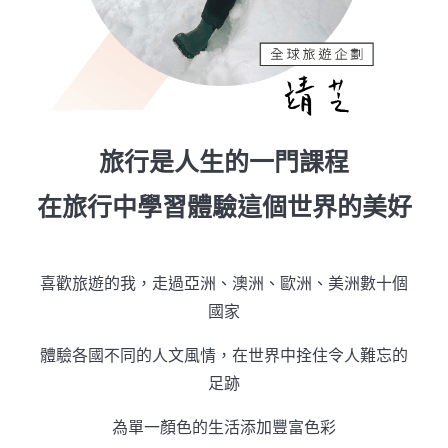
旅行是人生的一門課程
在旅行中學習體驗這個世界的美好
喜歡旅遊的我，走過亞洲、澳洲、歐洲、美洲數十個
國家
體驗各國不同的人文風情，在世界中拴住令人難忘的
足跡
為單一顏色的生活添加豐富色彩