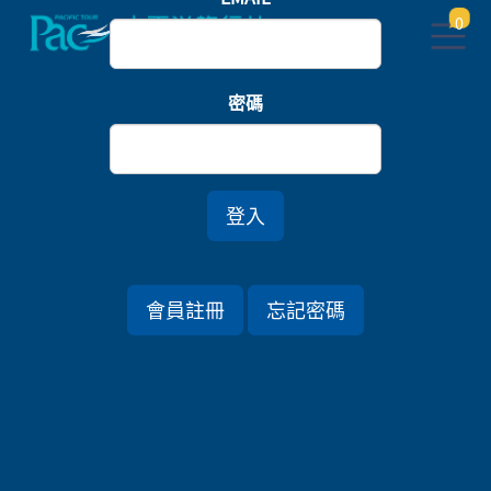
0
首頁
英國
密碼
英倫溫莎夢．巴斯帝國世遺．劍橋撐篙9日
家族旅遊
登入
行程資訊
會員註冊
忘記密碼
出發日期
2026/05/27 (三) 9天
旅遊國家