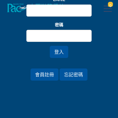
0
首頁
英國
密碼
英倫溫莎夢．巴斯帝國世遺．劍橋撐篙9日
登入
行程資訊
會員註冊
忘記密碼
出發日期
2026/05/06 (三) 9天
旅遊國家
英國