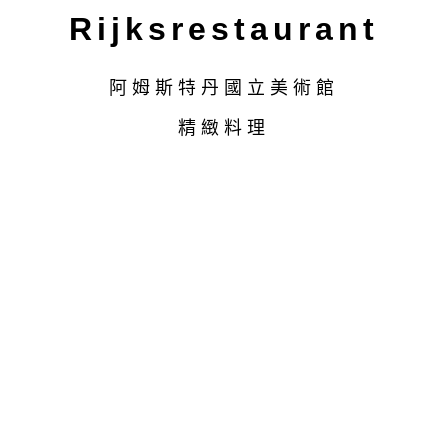
Rijksrestaurant
阿姆斯特丹國立美術館
精緻料理