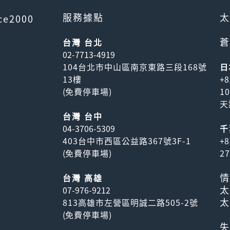
服務據點
太
ce2000
蒼
台灣 台北
02-7713-4919
104台北市中山區南京東路三段168號
日
13樓
+8
(
免費停車場
)
1
天
台灣 台中
04-3706-5309
千
403台中市西區公益路367號3F-1
+8
(
免費停車場
)
2
情
台灣 高雄
太
07-976-9212
太
813高雄市左營區明誠二路505-2號
(
免費停車場
)
失