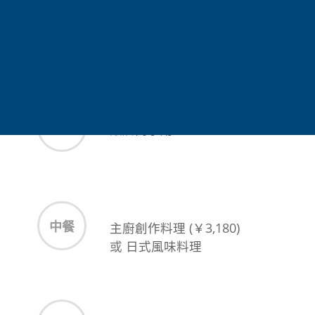
多樣湯池，讓貴賓依喜好放鬆身心。結合河岸美
景、溫泉療癒與靜謐氛圍，感受人吉溫泉鄉的魅
力。
早餐
飯店內享用
中餐
主廚創作料理 (￥3,180)
或
日式風味料理