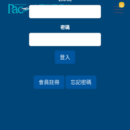
0
首頁
九州
密碼
南九州宮崎鹿兒島．指宿玉手箱列車六日
登入
行程資訊
會員註冊
忘記密碼
出發日期
2026/09/26 (六) 6天
旅遊國家
日本