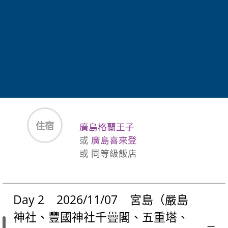
晚餐
飯店內享用自助百匯料理
住宿
廣島格蘭王子
或
廣島喜來登
或
同等級飯店
Day 2 2026/11/07 宮島（嚴島
神社、豐國神社千疊閣、五重塔、