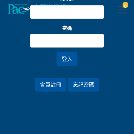
0
首頁
九州
密碼
大谷山莊私湯連泊．山口北九州絕景七日
*賞楓
登入
行程資訊
會員註冊
忘記密碼
出發日期
2026/11/06 (五) 7天
旅遊國家