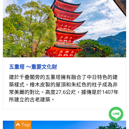
五重塔 ～重要文化財
建於千疊閣旁的五重塔擁有融合了中日特色的建
築樣式，檜木皮製的屋頂和朱紅色的柱子成為非
常美麗的對比。高度27.6公尺，據傳是於1407年
所建立的古老建築。
Top