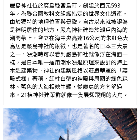
嚴島神社位於廣島縣宮島町，創建於西元593
年，為聯合國教科文組織指定的世界文化遺產。
由於獨特的地理位置與景緻，自古以來就被認為
是神明居住的地方，嚴島神社建造於瀨戶內海的
潮間帶上，聳立在海中央高達16公尺的朱紅色大
鳥居是嚴島神社的象徵，也是著名的日本三大景
之一，漲潮時可以看到嚴島神社就像浮在海面一
樣，是日本唯一運用潮水漲退原理來設計的海上
木造建築物。神社的建築風格以莊嚴華麗的「寢
殿式樣」著稱，紅柱白壁的神殿與周圍的綠色森
林、藍色的大海相映生輝，從廣島的方向望過
來，21棟神社建築群就像一隻展翅飛翔的大鳥。