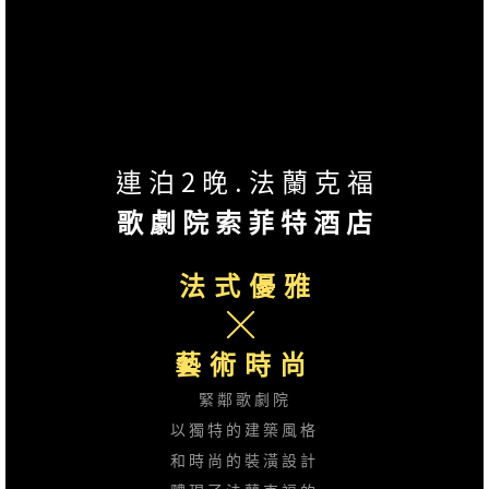
連泊2晚.法蘭克福
歌劇院索菲特酒店
法式優雅
╳
藝術時尚
緊鄰歌劇院
以獨特的建築風格
和時尚的裝潢設計