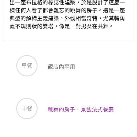
出一座布拉格的標誌性建築，於是設計了這麼一
棟任何人看了都會難忘的跳舞的房子。這是一座
典型的解構主義建築，外觀相當奇特，尤其轉角
處不規則狀的雙塔，像是一對男女在共舞。
早餐
飯店內享用
中餐
跳舞的房子．景觀法式餐廳