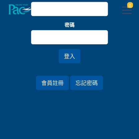
0
密碼
首頁
奧地利/捷克
奧捷．庫倫洛夫．霍夫堡宮深度慢旅12日
登入
行程資訊
會員註冊
忘記密碼
出發日期
2026/06/02 (二) 12天
旅遊國家
奧地利 / 捷克