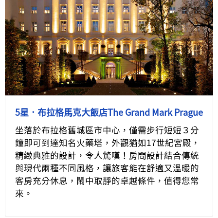
5星．布拉格馬克大飯店The Grand Mark Prague
坐落於布拉格舊城區市中心，僅需步行短短３分
鐘即可到達知名火藥塔，外觀猶如17世紀宮殿，
精緻典雅的設計，令人驚嘆！房間設計結合傳統
與現代兩種不同風格，讓旅客能在舒適又溫暖的
客房充分休息，鬧中取靜的卓越條件，值得您常
來。