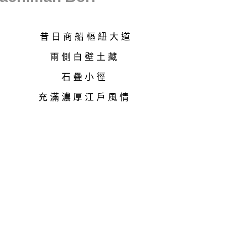
昔日商船樞紐大道
兩側白壁土藏
石疊小徑
充滿濃厚江戶風情