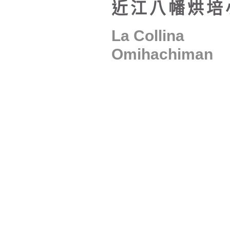
近江八幡烘培
La Collina
Omihachiman
日本NO1.年輪蛋糕店
建築頑童受自然啟發之作
打造童話裡的茵綠田園小屋