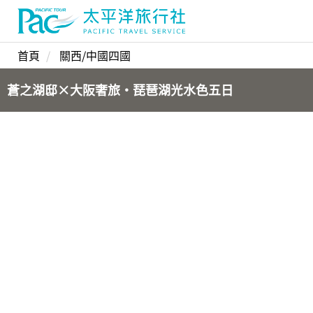
首頁
關西/中國四國
蒼之湖邸×大阪奢旅・琵琶湖光水色五日