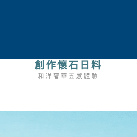
主廚法餐
✕
創作懷石日料
和洋奢華五感體驗