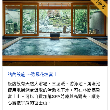
館內參考
館內設施 ～強羅花壇富士
飯店設有天然大浴場、三溫暖、游泳池。游泳池
使用地層深處汲取的清澈地下水，可在林間遠望
富士山。可以自費加購SPA芳療與高爾夫，讓身
心擁抱寧靜的富士山。