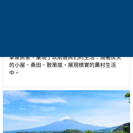
根場 ～西湖合掌集落 (￥450)
富士五湖之一的西湖，以眺望白雪皓皓的靈峰富
士，與神祕廣闊的青木原樹海聞名，同時，它也
是日本最美的茅草屋集落。2006年建造的20棟合
掌屋民家，重現了以前居民們的生活：燒著炭火
的小屋、桑田、散策道，展現樸實的農村生活
中。