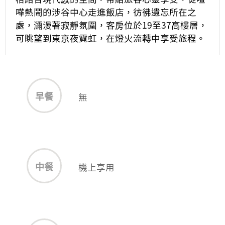
嘩熱鬧的涉谷中心走進飯店，彷彿遺忘所在之
處，瀰漫著寂靜氛圍，客房位於19至37高樓層，
可眺望到東京夜霓虹，在燈火流轉中享受旅程。
早餐
無
中餐
機上享用