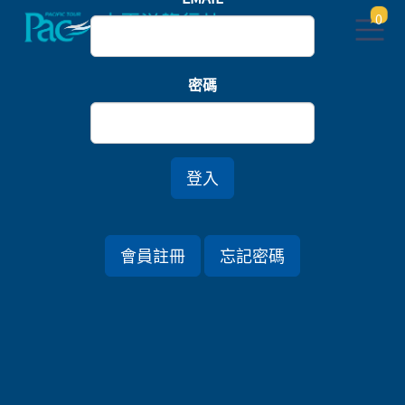
0
首頁
關東
密碼
伊豆舞孃・箱根佳久・每日飽覽富士山七日
登入
行程資訊
會員註冊
忘記密碼
出發日期
2026/07/26 (日) 7天
旅遊國家
日本