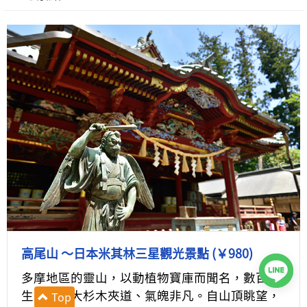
高尾山 ～日本米其林三星觀光景點 (￥980)
多摩地區的靈山，以動植物寶庫而聞名，數百年
生息之巨大杉木夾道、氣魄非凡。自山頂眺望，
Top